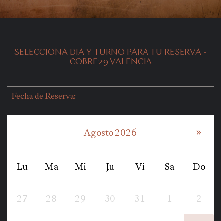
SELECCIONA DIA Y TURNO PARA TU RESERVA -
COBRE29 VALENCIA
Fecha de Reserva:
Agosto 2026
»
Lu
Ma
Mi
Ju
Vi
Sa
Do
27
28
29
30
31
1
2